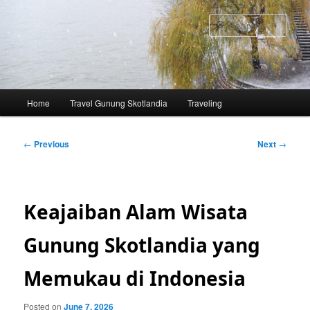
Skip
to
Sear
primary
content
Main
Home
Travel Gunung Skotlandia
Traveling
menu
Post
←
Previous
Next
→
navigation
Keajaiban Alam Wisata
Gunung Skotlandia yang
Memukau di Indonesia
Posted on
June 7, 2026