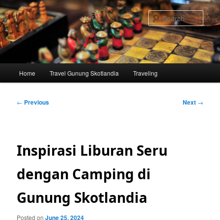
Skip
to
Sear
primary
content
Main
Home
Travel Gunung Skotlandia
Traveling
menu
Post
←
Previous
Next
→
navigation
Inspirasi Liburan Seru
dengan Camping di
Gunung Skotlandia
Posted on
June 25, 2024