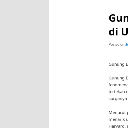
Gun
di 
Posted on
J
Gunung Es
Gunung Es
fenomena 
tertekan 
surganya 
Menurut p
menarik un
Harvard, 