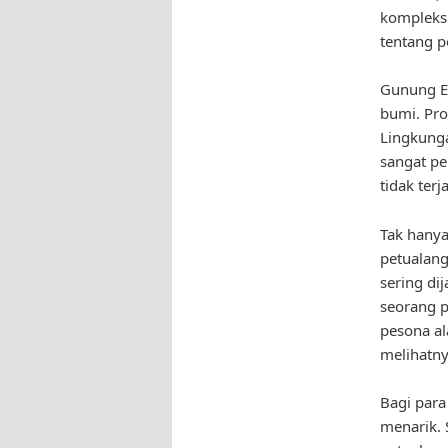
kompleks.
tentang p
Gunung Es
bumi. Pro
Lingkung
sangat pe
tidak terj
Tak hanya
petualan
sering di
seorang 
pesona ala
melihatny
Bagi para
menarik. 