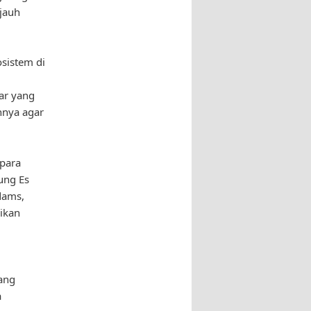
jauh
sistem di
ar yang
annya agar
 para
ung Es
dams,
ikan
ang
a