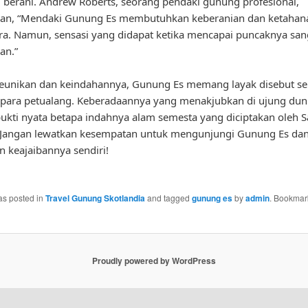
 berani. Andrew Roberts, seorang pendaki gunung profesional,
an, “Mendaki Gunung Es membutuhkan keberanian dan ketahanan
ra. Namun, sensasi yang didapat ketika mencapai puncaknya san
an.”
eunikan dan keindahannya, Gunung Es memang layak disebut se
para petualang. Keberadaannya yang menakjubkan di ujung dun
ukti nyata betapa indahnya alam semesta yang diciptakan oleh 
. Jangan lewatkan kesempatan untuk mengunjungi Gunung Es da
 keajaibannya sendiri!
as posted in
Travel Gunung Skotlandia
and tagged
gunung es
by
admin
. Bookmar
Proudly powered by WordPress