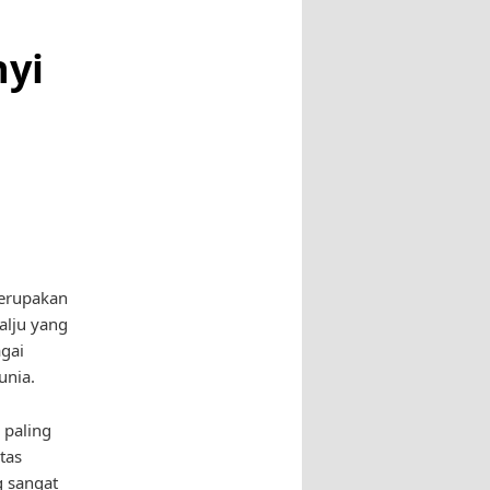
nyi
merupakan
alju yang
agai
unia.
 paling
tas
g sangat