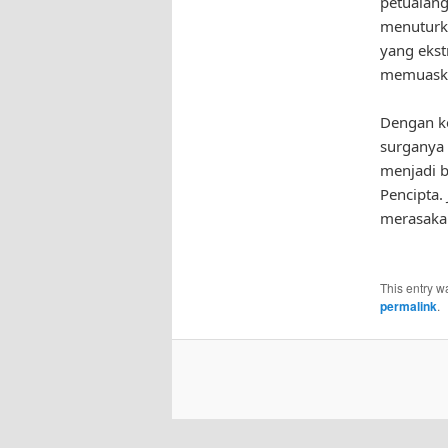
petualang
menuturk
yang ekst
memuask
Dengan k
surganya 
menjadi b
Pencipta
merasakan
This entry w
permalink
.