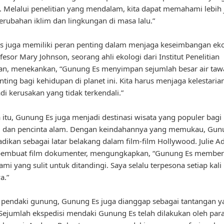
 Melalui penelitian yang mendalam, kita dapat memahami lebih 
erubahan iklim dan lingkungan di masa lalu.”
 juga memiliki peran penting dalam menjaga keseimbangan eko
fesor Mary Johnson, seorang ahli ekologi dari Institut Penelitian
an, menekankan, “Gunung Es menyimpan sejumlah besar air taw
nting bagi kehidupan di planet ini. Kita harus menjaga kelestari
adi kerusakan yang tidak terkendali.”
 itu, Gunung Es juga menjadi destinasi wisata yang populer bagi
g dan pencinta alam. Dengan keindahannya yang memukau, Gun
jadikan sebagai latar belakang dalam film-film Hollywood. Julie A
pembuat film dokumenter, mengungkapkan, “Gunung Es member
mi yang sulit untuk ditandingi. Saya selalu terpesona setiap kali
a.”
 pendaki gunung, Gunung Es juga dianggap sebagai tantangan y
Sejumlah ekspedisi mendaki Gunung Es telah dilakukan oleh par