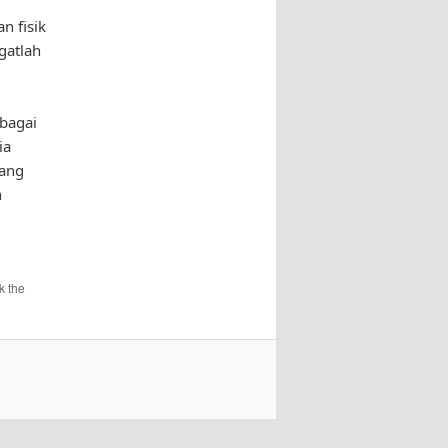
 fisik
gatlah
bagai
ia
Sang
n
k the