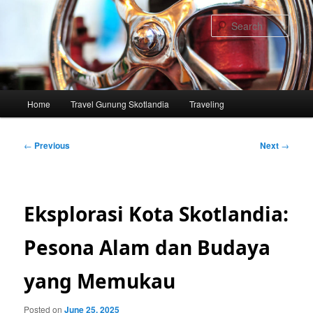
Skip
to
Sear
primary
content
Main
Home
Travel Gunung Skotlandia
Traveling
menu
Post
←
Previous
Next
→
navigation
Eksplorasi Kota Skotlandia:
Pesona Alam dan Budaya
yang Memukau
Posted on
June 25, 2025