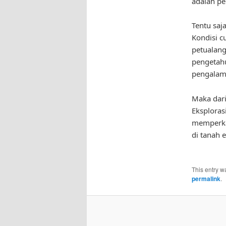
adalah pe
Tentu saj
Kondisi c
petualang
pengetahu
pengalama
Maka dari
Eksplora
memperka
di tanah 
This entry w
permalink
.