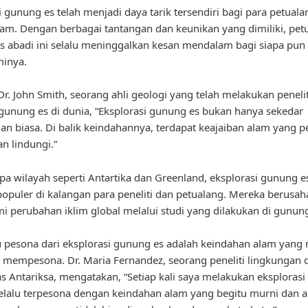
i gunung es telah menjadi daya tarik tersendiri bagi para petual
alam. Dengan berbagai tantangan dan keunikan yang dimiliki, pe
es abadi ini selalu meninggalkan kesan mendalam bagi siapa pun
inya.
r. John Smith, seorang ahli geologi yang telah melakukan penelit
gunung es di dunia, “Eksplorasi gunung es bukan hanya sekedar
an biasa. Di balik keindahannya, terdapat keajaiban alam yang pe
an lindungi.”
pa wilayah seperti Antartika dan Greenland, eksplorasi gunung e
opuler di kalangan para peneliti dan petualang. Mereka berusah
perubahan iklim global melalui studi yang dilakukan di gunung
u pesona dari eksplorasi gunung es adalah keindahan alam yang
 mempesona. Dr. Maria Fernandez, seorang peneliti lingkungan d
as Antariksa, mengatakan, “Setiap kali saya melakukan eksploras
selalu terpesona dengan keindahan alam yang begitu murni dan ab