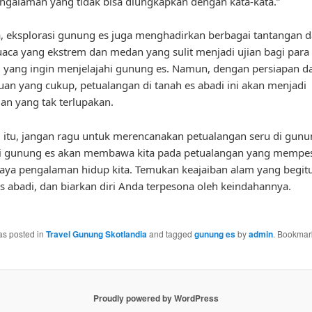
ngalaman yang tidak bisa diungkapkan dengan kata-kata.”
a, eksplorasi gunung es juga menghadirkan berbagai tantangan da
uaca yang ekstrem dan medan yang sulit menjadi ujian bagi para
 yang ingin menjelajahi gunung es. Namun, dengan persiapan d
an yang cukup, petualangan di tanah es abadi ini akan menjadi
n yang tak terlupakan.
 itu, jangan ragu untuk merencanakan petualangan seru di gunu
si gunung es akan membawa kita pada petualangan yang mempe
ya pengalaman hidup kita. Temukan keajaiban alam yang begi
es abadi, dan biarkan diri Anda terpesona oleh keindahannya.
as posted in
Travel Gunung Skotlandia
and tagged
gunung es
by
admin
. Bookmar
Proudly powered by WordPress