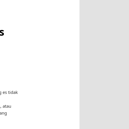
s
 es tidak
, atau
yang