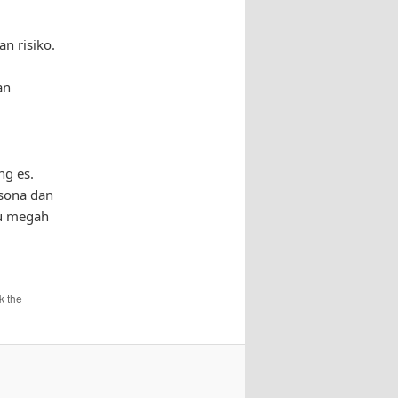
n risiko.
an
ng es.
sona dan
tu megah
k the