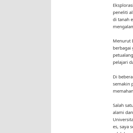
Eksploras
peneliti 
di tanah 
mengalam
Menurut D
berbagai 
petualang
pelajari d
Di bebera
semakin p
memahami 
Salah sat
alami dan
Universit
es, saya 