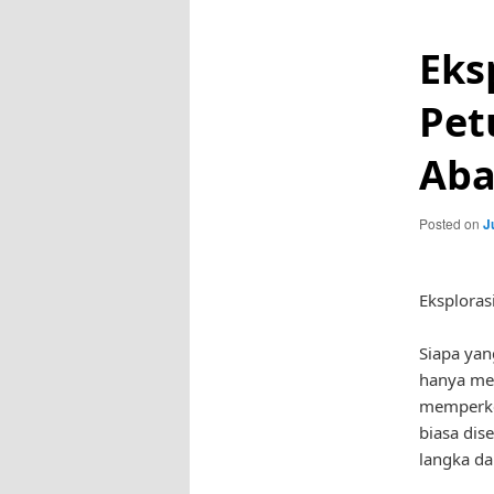
Eks
Pet
Aba
Posted on
J
Eksploras
Siapa yan
hanya mem
memperken
biasa dis
langka d