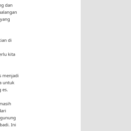
ang dan
tualangan
 yang
ian di
rlu kita
s menjadi
a untuk
 es.
 masih
ari
i gunung
adi. Ini